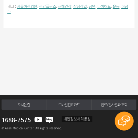
태그 :
서울아산병원
,
건강플러스
,
새해건강
,
작심삼일
,
금연
,
다이어트
,
운동
,
이정
아
오시는길
모바일진료카드
진료/검사결과 조회
1688-7575
개인정보처리방침
© Asan Medical Center. All rights reserved.