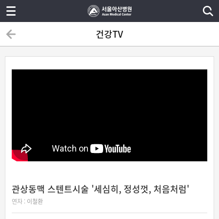
건강TV
관상동맥 스텐트시술 '세심히, 정성껏, 처음처럼'
연자 :
이철환