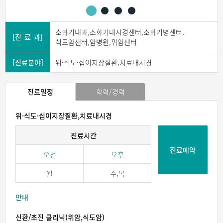
소화기내과,소화기내시경센터,소화기병센터,
[진 료 과]
식도암센터,암병원,위암센터
[진료분야]
위·식도·십이지장질환,치료내시경
진료일정
학력/경력
위·식도·십이지장질환,치료내시경
진료시간
진료예약
오전
오후
월
수,목
안내
신환/초진 클리닉(위암,식도암)