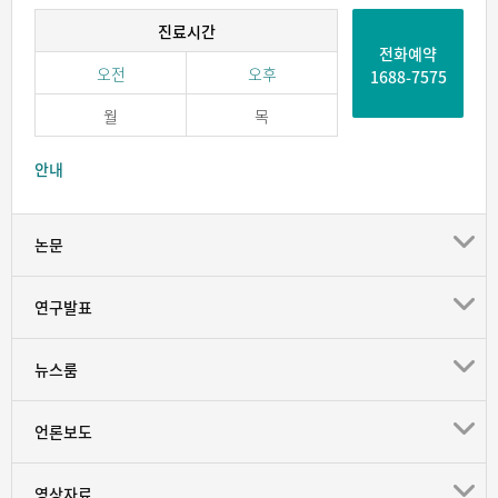
진료시간
전화예약
오전
오후
1688-7575
월
목
안내
논문
연구발표
뉴스룸
언론보도
영상자료